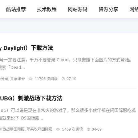
酷站推荐
技术教程
网站源码
资源分享
网
 Daylight）下载方法
号一定要注意，千万不要登录iCloud，只能安照下面图片的方式登陆。
索「Dead...
, 账号分享, 共享账号
11706 次阅读
07-10
PUBG）刺激战场下载方法
UBG）可以说是现在非常火的游戏了，那么很多小伙伴都在问国际服吃鸡
就来说下iOS国际服...
鸡, 刺激战场国际服, 苹果吃鸡国际服
5469 次阅读
04-09